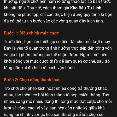
thưởng, người chơi nên nắm rõ từng thao tác cơ bản trước
khi bắt đầu. Thực tế, cách tham gia
Kho Báu Tứ Linh
không hề phức tạp, chỉ cần thực hiện đúng quy trình là bạn
đã có thể tự tin bước vào các vòng quay đầy kịch tính.
Bước 1: Điều chỉnh mức cược
Trước tiên, bạn cần thiết lập số tiền đặt cho mỗi lượt quay.
Đây là yếu tố quan trọng ảnh hưởng trực tiếp đến tổng vốn
và giá trị phần thưởng có thể nhận được. Người mới nên
khởi động với mức cược thấp để làm quen cơ chế, sau đó
tăng dần khi đã hiểu rõ cách vận hành.
Bước 2: Chọn dòng thanh toán
Trò chơi cho phép kích hoạt nhiều dòng trả thưởng khác
nhau, tạo thêm cơ hội hình thành tổ hợp chiến thắng. Tuy
nhiên, càng mở nhiều dòng thì tổng mức đặt cược cho mỗi
lượt sẽ càng cao. Vì vậy, bạn nên cân nhắc kỹ giữa khả
năng tài chính và mục tiêu săn thưởng để lựa chọn số