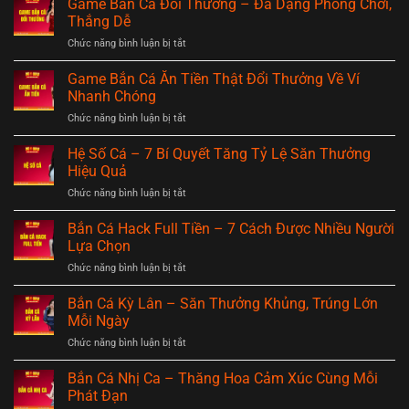
Game Bắn Cá Đổi Thưởng – Đa Dạng Phòng Chơi,
Cho
Bắn
Hệ
Thắng Dễ
Cá
Điều
Chức năng bình luận bị tắt
ở
–
Hành
Game
5
Android
Bắn
Game Bắn Cá Ăn Tiền Thật Đổi Thưởng Về Ví
Chiến
và
Cá
Lược
Nhanh Chóng
iOS
Đổi
Giúp
Chức năng bình luận bị tắt
ở
Thưởng
Tối
Game
–
Ưu
Bắn
Hệ Số Cá – 7 Bí Quyết Tăng Tỷ Lệ Săn Thưởng
Đa
Lợi
Cá
Dạng
Hiệu Quả
Nhuận
Ăn
Phòng
Chức năng bình luận bị tắt
ở
Tiền
Chơi,
Hệ
Thật
Thắng
Số
Bắn Cá Hack Full Tiền – 7 Cách Được Nhiều Người
Đổi
Dễ
Cá
Thưởng
Lựa Chọn
–
Về
Chức năng bình luận bị tắt
ở
7
Ví
Bắn
Bí
Nhanh
Cá
Bắn Cá Kỳ Lân – Săn Thưởng Khủng, Trúng Lớn
Quyết
Chóng
Hack
Tăng
Mỗi Ngày
Full
Tỷ
Chức năng bình luận bị tắt
ở
Tiền
Lệ
Bắn
–
Săn
Cá
Bắn Cá Nhị Ca – Thăng Hoa Cảm Xúc Cùng Mỗi
7
Thưởng
Kỳ
Cách
Phát Đạn
Hiệu
Lân
Được