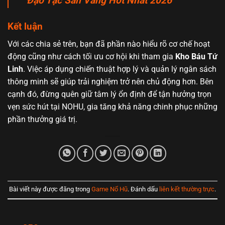
Đạo Tặc Săn Vàng Hot Nhất 2026
Kết luận
Với các chia sẻ trên, bạn đã phần nào hiểu rõ cơ chế hoạt
động cũng như cách tối ưu cơ hội khi tham gia
Kho Báu Tứ
Linh
. Việc áp dụng chiến thuật hợp lý và quản lý ngân sách
thông minh sẽ giúp trải nghiệm trở nên chủ động hơn. Bên
cạnh đó, đừng quên giữ tâm lý ổn định để tận hưởng trọn
vẹn sức hút tại NOHU, gia tăng khả năng chinh phục những
phần thưởng giá trị.
Bài viết này được đăng trong
Game Nổ Hũ
. Đánh dấu
liên kết thường trực
.