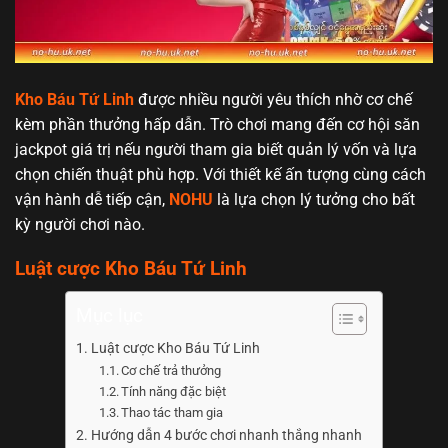
Kho Báu Tứ Linh
được nhiều người yêu thích nhờ cơ chế
kèm phần thưởng hấp dẫn. Trò chơi mang đến cơ hội săn
jackpot giá trị nếu người tham gia biết quản lý vốn và lựa
chọn chiến thuật phù hợp. Với thiết kế ấn tượng cùng cách
vận hành dễ tiếp cận,
NOHU
là lựa chọn lý tưởng cho bất
kỳ người chơi nào.
Luật cược Kho Báu Tứ Linh
Mục lục
Luật cược Kho Báu Tứ Linh
Cơ chế trả thưởng
Tính năng đặc biệt
Thao tác tham gia
Hướng dẫn 4 bước chơi nhanh thắng nhanh