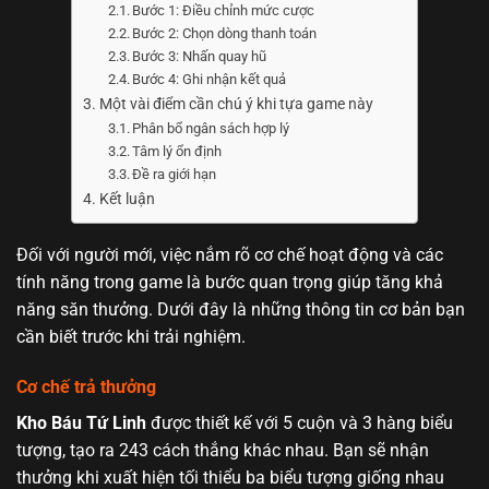
Bước 1: Điều chỉnh mức cược
Bước 2: Chọn dòng thanh toán
Bước 3: Nhấn quay hũ
Bước 4: Ghi nhận kết quả
Một vài điểm cần chú ý khi tựa game này
Phân bổ ngân sách hợp lý
Tâm lý ổn định
Đề ra giới hạn
Kết luận
Đối với người mới, việc nắm rõ cơ chế hoạt động và các
tính năng trong game là bước quan trọng giúp tăng khả
năng săn thưởng. Dưới đây là những thông tin cơ bản bạn
cần biết trước khi trải nghiệm.
Cơ chế trả thưởng
Kho Báu Tứ Linh
được thiết kế với 5 cuộn và 3 hàng biểu
tượng, tạo ra 243 cách thắng khác nhau. Bạn sẽ nhận
thưởng khi xuất hiện tối thiểu ba biểu tượng giống nhau