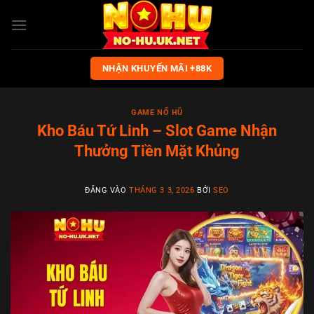
Bỏ
qua
nội
dung
NHẬN KHUYẾN MÃI +88K
GAME NỔ HŨ
Kho Báu Tứ Linh – Slot Game Nhận
Thưởng Tiền Mặt Khủng
ĐĂNG VÀO
THÁNG 3 3, 2026
BỞI
SEO