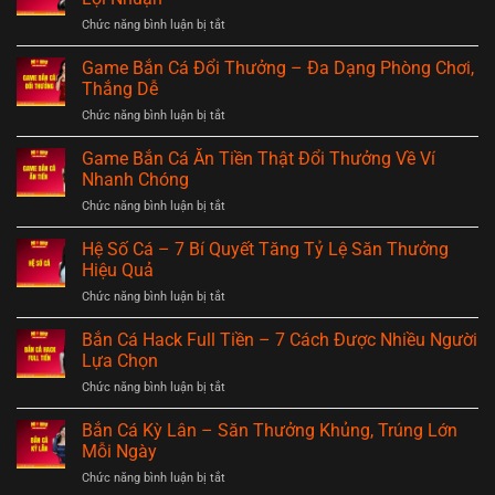
Cá
Chức năng bình luận bị tắt
ở
Nhanh
Thuật
Chóng
Toán
Game Bắn Cá Đổi Thưởng – Đa Dạng Phòng Chơi,
Cho
Bắn
Hệ
Thắng Dễ
Cá
Điều
Chức năng bình luận bị tắt
ở
–
Hành
Game
5
Android
Bắn
Game Bắn Cá Ăn Tiền Thật Đổi Thưởng Về Ví
Chiến
và
Cá
Lược
Nhanh Chóng
iOS
Đổi
Giúp
Chức năng bình luận bị tắt
ở
Thưởng
Tối
Game
–
Ưu
Bắn
Hệ Số Cá – 7 Bí Quyết Tăng Tỷ Lệ Săn Thưởng
Đa
Lợi
Cá
Dạng
Hiệu Quả
Nhuận
Ăn
Phòng
Chức năng bình luận bị tắt
ở
Tiền
Chơi,
Hệ
Thật
Thắng
Số
Bắn Cá Hack Full Tiền – 7 Cách Được Nhiều Người
Đổi
Dễ
Cá
Thưởng
Lựa Chọn
–
Về
Chức năng bình luận bị tắt
ở
7
Ví
Bắn
Bí
Nhanh
Cá
Bắn Cá Kỳ Lân – Săn Thưởng Khủng, Trúng Lớn
Quyết
Chóng
Hack
Tăng
Mỗi Ngày
Full
Tỷ
Chức năng bình luận bị tắt
ở
Tiền
Lệ