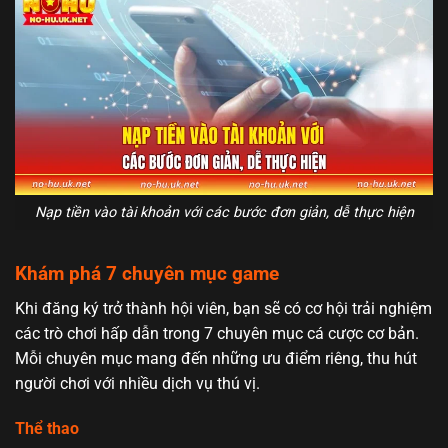
Nạp tiền vào tài khoản với các bước đơn giản, dễ thực hiện
Khám phá 7 chuyên mục game
Khi đăng ký trở thành hội viên, bạn sẽ có cơ hội trải nghiệm
các trò chơi hấp dẫn trong 7 chuyên mục cá cược cơ bản.
Mỗi chuyên mục mang đến những ưu điểm riêng, thu hút
người chơi với nhiều dịch vụ thú vị.
Thể thao