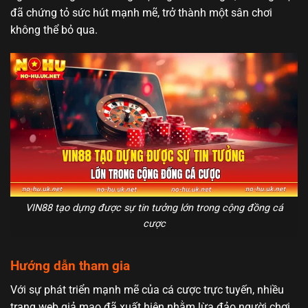
đã chứng tỏ sức hút mạnh mẽ, trở thành một sân chơi
không thể bỏ qua.
VIN88 tạo dựng được sự tin tưởng lớn trong cộng đồng cá
cược
Hướng dẫn tham gia
Với sự phát triển mạnh mẽ của cá cược trực tuyến, nhiều
trang web giả mạo đã xuất hiện nhằm lừa đảo người chơi.