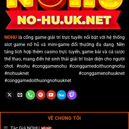
NOHU
là cổng game giải trí trực tuyến nổi bật với hệ thống
slot game nổ hũ và mini-game đổi thưởng đa dạng. Nền
tảng tích hợp thêm casino trực tuyến, game bài và cá cược
thể thao, mang đến hệ sinh thái giải trí toàn diện cho người
chơi. #nohu #conggamenohu #conggamedoithuongnohu
#nohuuknet #conggamenohuuknet
#conggamedoithuongnohuuknet
VỀ CHÚNG TÔI
Tác Giả NOHU