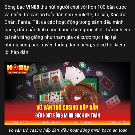
Sòng bạc
VIN88
thu hút người chơi với hơn 100 bàn cược
và nhiều trò casino hấp dẫn như Roulette, Tài xỉu, Xóc đĩa,
Chắn, Fanta. Tất cả các hoạt động trong sảnh đều minh
bạch, đảm bảo tính công bằng cho người chơi. Trải nghiệm
tại nền tảng giống như tham gia cá cược trực tiếp tại
những sòng bạc truyền thống danh tiếng, với cơ hội kiếm
lời hấp dẫn.
Vô vàn trò casino hấp dẫn, đều hoạt động minh bạch an toàn